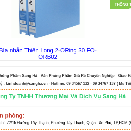
THÔNG T
Bìa nhẫn Thiên Long 2-ORing 30 FO-
ORB02
hòng Phẩm Sang Hà - Văn Phòng Phẩm Giá Rẻ Chuyên Nghiệp - Giao 
hệ :
kinhdoanh@sangha.vn
- Hotline: 09 34567 132 - 09 34767 137 ( Ms Tiê
ng Ty TNHH Thương Mại Và Dịch Vụ Sang 
n phòng:
chỉ:
72/15 Đường Tây Thạnh, Phường Tây Thạnh, Quận Tân Phú, TP,HCM (K