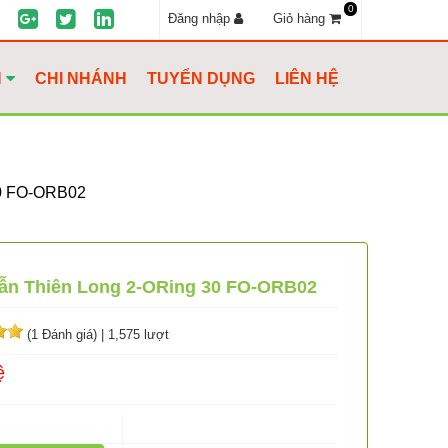
0
Đăng nhập
Giỏ hàng
H
CHI NHÁNH
TUYỂN DỤNG
LIÊN HỆ
0 FO-ORB02
hẫn Thiên Long 2-ORing 30 FO-ORB02
(1 Đánh giá)
|
1,575 lượt
ệ