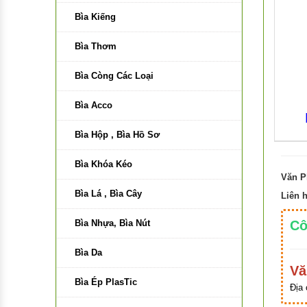
Bút Dạ Quang, Dạ Kính
Bìa Kiếng
Bút Lông Bảng, Lông Dầu, Kim
Bìa Thơm
Bút Xóa, Ruột Xóa, Gôm, Băng
Bìa Còng Các Loại
xóa Plus
Bìa Acco
Bút Màu Nước
Bìa Hộp , Bìa Hồ Sơ
Bút Màu Nhựa
Bìa Khóa Kéo
Bút Gel
Văn P
Bìa Lá , Bìa Cây
Liên 
Bút Máy
Bìa Nhựa, Bìa Nút
Cô
Ngòi Bút Máy, Ruột Bút Bi
Bìa Da
Bút thư pháp
Vă
Bìa Ép PlasTic
Địa 
Bút kỹ thuật