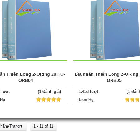
hẫn Thiên Long 2-ORing 20 FO-
Bìa nhẫn Thiên Long 2-ORing 
ORB04
ORB05
2 lượt
(1 Đánh giá)
1,453 lượt
(1 Đánh
 Hệ
Liên Hệ
Phẩm/Trang
1 - 11 of 11