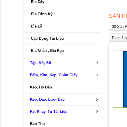
Bìa Dây
Bìa Trình Ký
SẢN P
Bìa Lỗ
30 Sản 
Page 1 o
Cặp Đựng Tài Liệu
Bìa Nhẫn , Bìa Kẹp
Tập, Vở, Sổ
Bấm, Kim, Kẹp, Ghim Giấy
Tập , vở
Keo, Hồ Dán
Sổ Da
Bấm Kim
Kéo, Dao, Lưỡi Dao
Sổ Name Card
Bấm Lỗ
Kệ, Khay, Tủ Tài Liệu
Sổ Caro
Kim Bấm
Kéo
Bao Thư
Sổ Sách Kế Toán
Kẹp Bướm
Dao , Lưỡi Dao
Kệ Viết