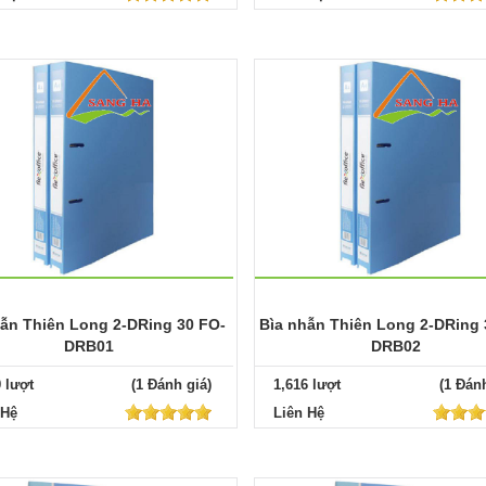
hẫn Thiên Long 2-DRing 30 FO-
Bìa nhẫn Thiên Long 2-DRing 
DRB01
DRB02
9 lượt
(1 Đánh giá)
1,616 lượt
(1 Đánh
 Hệ
Liên Hệ