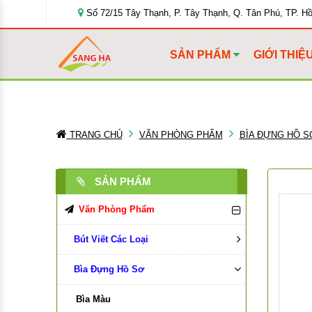
Số 72/15 Tây Thạnh, P. Tây Thạnh, Q. Tân Phú, TP. H
SẢN PHẨM
GIỚI THIỆ
TRANG CHỦ
VĂN PHÒNG PHẨM
BÌA ĐỰNG HỒ S
SẢN PHẨM
Văn Phòng Phẩm
Bút Viết Các Loại
Bìa Đựng Hồ Sơ
Bút Bi
Bút Chì, Ruột Chì
Bìa Màu