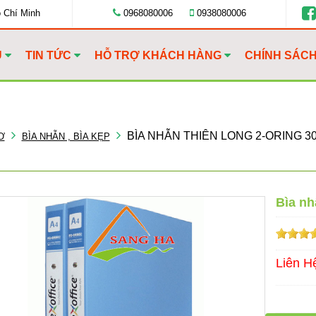
ồ Chí Minh
0968080006
0938080006
U
TIN TỨC
HỖ TRỢ KHÁCH HÀNG
CHÍNH SÁC
BÌA NHẪN THIÊN LONG 2-ORING 3
Ơ
BÌA NHẪN , BÌA KẸP
Bìa n
Liên H