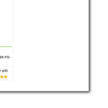
26 FO-
 giá)