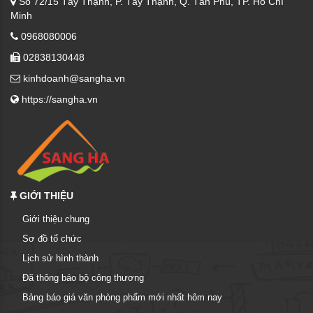
Số 72/15 Tây Thạnh, P. Tây Thạnh, Q. Tân Phú, TP. Hồ Chí
Minh
0968080006
02838130448
kinhdoanh@sangha.vn
https://sangha.vn
GIỚI THIỆU
Giới thiệu chung
Sơ đồ tổ chức
Lịch sử hình thành
Đã thông báo bộ công thương
Bảng báo giá văn phòng phẩm mới nhất hôm nay