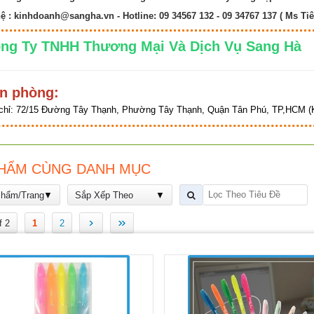
hệ :
kinhdoanh@sangha.vn
- Hotline: 09 34567 132 - 09 34767 137 ( Ms Tiê
ng Ty TNHH Thương Mại Và Dịch Vụ Sang 
n phòng:
chỉ:
72/15 Đường Tây Thạnh, Phường Tây Thạnh, Quận Tân Phú, TP,HCM (K
HẨM CÙNG DANH MỤC
Phẩm/Trang
Sắp Xếp Theo
›
»
f 2
1
2