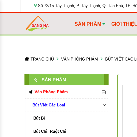
Số 72/15 Tây Thạnh, P. Tây Thạnh, Q. Tân Phú, TP. H
SẢN PHẨM
GIỚI THIỆ
TRANG CHỦ
VĂN PHÒNG PHẨM
BÚT VIẾT CÁC L
SẢN PHẨM
Văn Phòng Phẩm
Bút Viết Các Loại
Bút Bi
Bút Chì, Ruột Chì