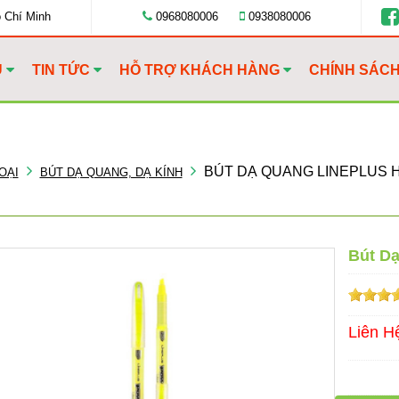
ồ Chí Minh
0968080006
0938080006
U
TIN TỨC
HỖ TRỢ KHÁCH HÀNG
CHÍNH SÁC
BÚT DẠ QUANG LINEPLUS H
OẠI
BÚT DẠ QUANG, DẠ KÍNH
Bút Dạ
Liên H