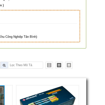
n )
Hà
hu Công Nghiệp Tân Bình)