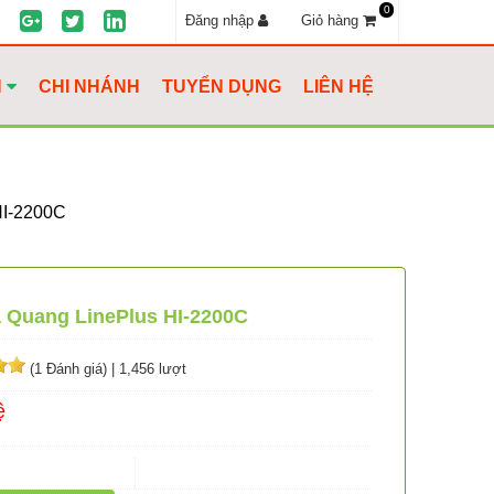
0
Đăng nhập
Giỏ hàng
H
CHI NHÁNH
TUYỂN DỤNG
LIÊN HỆ
I-2200C
 Quang LinePlus HI-2200C
(1 Đánh giá)
|
1,456 lượt
ệ