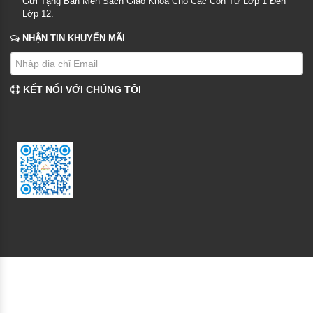
Gửi Tặng Bản Mền Sách Giáo Khoa Cho Các Con Từ Lớp 1 Đến
Lớp 12.
NHẬN TIN KHUYẾN MÃI
KẾT NỐI VỚI CHÚNG TÔI