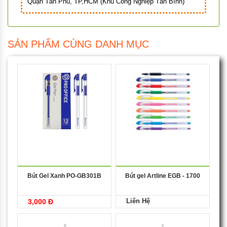
Quận Tân Phú, TP,HCM (Khu Công Nghiệp Tân Bình)
SẢN PHẨM CÙNG DANH MỤC
Bút Gel Xanh PO-GB301B
Bút gel Artline EGB - 1700
Liên Hệ
3,000 Đ