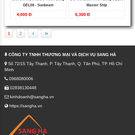
GEL08 - Sunbeam
Master Ship
4,000 Đ
6,300 Đ
›
»
1
2
CÔNG TY TNHH THƯƠNG MẠI VÀ DỊCH VỤ SANG HÀ
Số 72/15 Tây Thạnh, P. Tây Thạnh, Q. Tân Phú, TP. Hồ Chí
Minh
0968080006
02838130448
kinhdoanh@sangha.vn
https://sangha.vn