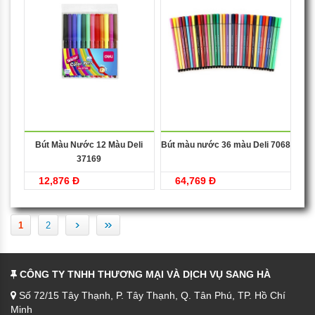
Bút Màu Nước 12 Màu Deli
Bút màu nước 36 màu Deli 7068
37169
12,876 Đ
64,769 Đ
›
»
1
2
CÔNG TY TNHH THƯƠNG MẠI VÀ DỊCH VỤ SANG HÀ
Số 72/15 Tây Thạnh, P. Tây Thạnh, Q. Tân Phú, TP. Hồ Chí
Minh