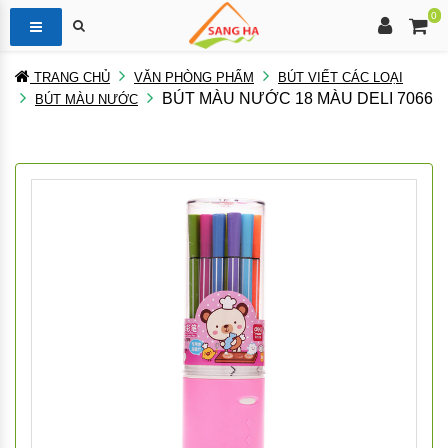
0
TRANG CHỦ
VĂN PHÒNG PHẨM
BÚT VIẾT CÁC LOẠI
BÚT MÀU NƯỚC 18 MÀU DELI 7066
BÚT MÀU NƯỚC