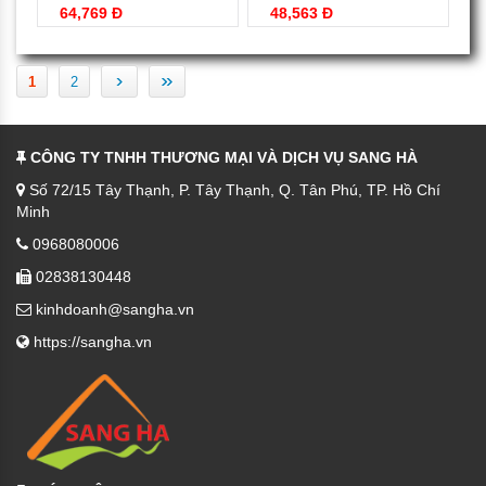
64,769 Đ
48,563 Đ
›
»
1
2
CÔNG TY TNHH THƯƠNG MẠI VÀ DỊCH VỤ SANG HÀ
Số 72/15 Tây Thạnh, P. Tây Thạnh, Q. Tân Phú, TP. Hồ Chí
Minh
0968080006
02838130448
kinhdoanh@sangha.vn
https://sangha.vn