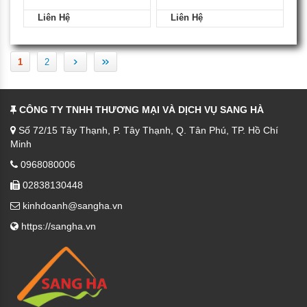
Liên Hệ
Liên Hệ
›
»
1
2
CÔNG TY TNHH THƯƠNG MẠI VÀ DỊCH VỤ SANG HÀ
Số 72/15 Tây Thạnh, P. Tây Thạnh, Q. Tân Phú, TP. Hồ Chí
Minh
0968080006
02838130448
kinhdoanh@sangha.vn
https://sangha.vn