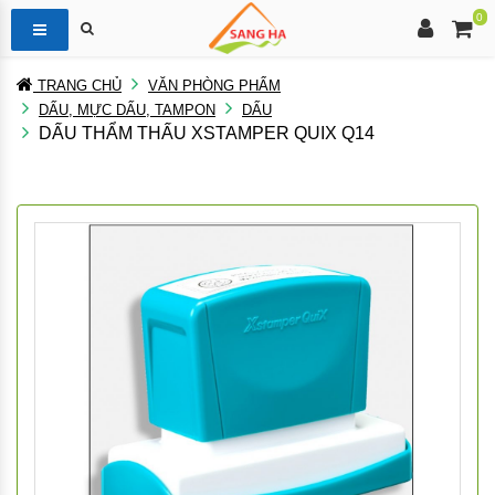
0
TRANG CHỦ
VĂN PHÒNG PHẨM
DẤU, MỰC DẤU, TAMPON
DẤU
DẤU THẨM THẤU XSTAMPER QUIX Q14