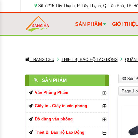
Số 72/15 Tây Thạnh, P. Tây Thạnh, Q. Tân Phú, TP. H
SẢN PHẨM
GIỚI THIỆ
TRANG CHỦ
THIẾT BỊ BẢO HỘ LAO ĐỘNG
QUẦN 
30 Sản 
SẢN PHẨM
Page 1 o
Văn Phòng Phẩm
Bút Viết Các Loại
Giấy in - Giấy in văn phòng
Bìa Đựng Hồ Sơ
Giấy In, Giấy Photocopy
Bút Bi
Đồ dùng văn phòng
Tập, Vở, Sổ
Giấy văn phòng
Đồ Dùng Văn Phòng Phẩm
Bút Chì, Ruột Chì
Bìa Màu
Giấy in Double A
Thiết Bị Bảo Hộ Lao Động