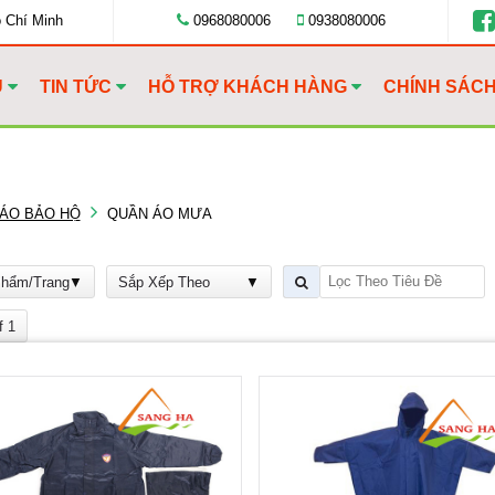
ồ Chí Minh
0968080006
0938080006
U
TIN TỨC
HỖ TRỢ KHÁCH HÀNG
CHÍNH SÁC
ÁO BẢO HỘ
QUẦN ÁO MƯA
Phẩm/Trang
Sắp Xếp Theo
f 1