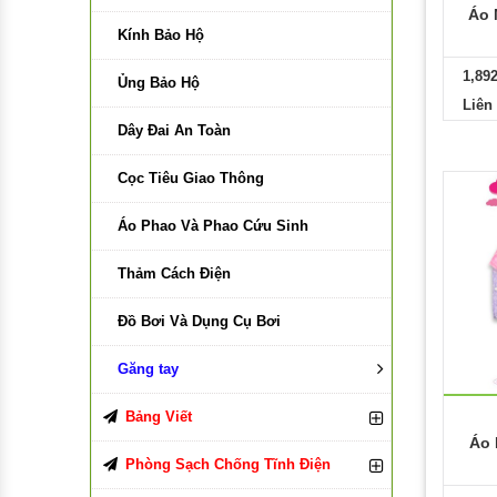
Áo 
Kính Bảo Hộ
Giấy in V Paper
Mặt Nạ Và Phin Lọc 3M
1,89
Ủng Bảo Hộ
Giấy in Delight
Mặt Nạ Và Phin Lọc Blue Eagle
Liên
Dây Đai An Toàn
Giấy in Copy Paper
Mặt Nạ Và Phin Lọc Green Eagle
Cọc Tiêu Giao Thông
Giấy in Subaru
Mặt Nạ Và Phin Lọc HoneyWell
Áo Phao Và Phao Cứu Sinh
Giấy in A-One
Thảm Cách Điện
Giấy in Viva
Đồ Bơi Và Dụng Cụ Bơi
Giấy in Smartist
Găng tay
Giấy In EPAPER
Găng Tay Len
Bảng Viết
Áo 
Bảng Viết Bút Lông
Găng Tay Vải
Phòng Sạch Chống Tĩnh Điện