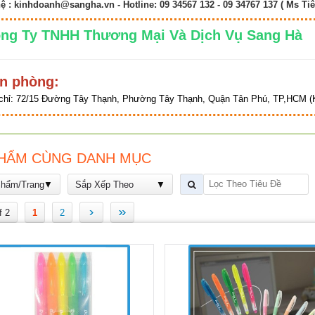
hệ :
kinhdoanh@sangha.vn
- Hotline: 09 34567 132 - 09 34767 137 ( Ms Tiê
ng Ty TNHH Thương Mại Và Dịch Vụ Sang 
n phòng:
chỉ:
72/15 Đường Tây Thạnh, Phường Tây Thạnh, Quận Tân Phú, TP,HCM (K
HẨM CÙNG DANH MỤC
Phẩm/Trang
Sắp Xếp Theo
›
»
f 2
1
2