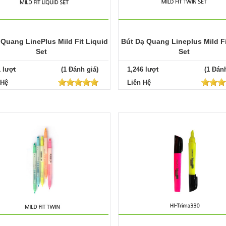
 Quang LinePlus Mild Fit Liquid
Bút Dạ Quang Lineplus Mild Fi
Set
Set
1 lượt
(1 Đánh giá)
1,246 lượt
(1 Đánh
 Hệ
Liên Hệ