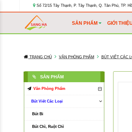
Số 72/15 Tây Thạnh, P. Tây Thạnh, Q. Tân Phú, TP. H
SẢN PHẨM
GIỚI THIỆ
TRANG CHỦ
VĂN PHÒNG PHẨM
BÚT VIẾT CÁC L
SẢN PHẨM
Văn Phòng Phẩm
Bút Viết Các Loại
Bút Bi
Bút Chì, Ruột Chì