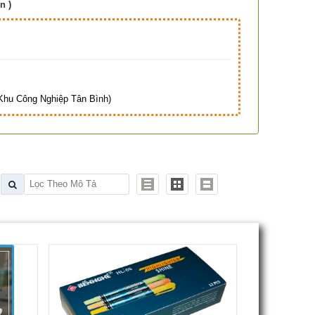
n )
Hà
hu Công Nghiệp Tân Bình)