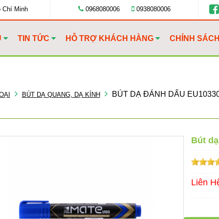
ồ Chí Minh
0968080006
0938080006
U
TIN TỨC
HỖ TRỢ KHÁCH HÀNG
CHÍNH SÁC
BÚT DẠ ĐÁNH DẤU EU1033
OẠI
BÚT DẠ QUANG, DẠ KÍNH
Bút d
Liên H