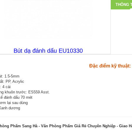
THÔNG T
Bút dạ đánh dấu EU10330
Đặc điểm kỹ thuật
út: 1.5-5mm
ất: PP, Acrylic
: 4 cái
ng khuôn trước: ES559 Asst.
kế đánh dấu 70 mét
ơm lại sau dùng
Xanh dương
hòng Phẩm Sang Hà - Văn Phòng Phẩm Giá Rẻ Chuyên Nghiệp - Giao 