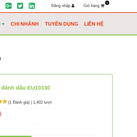
0
Đăng nhập
Giỏ hàng
H
CHI NHÁNH
TUYỂN DỤNG
LIÊN HỆ
0
ạ đánh dấu EU10330
(1 Đánh giá)
|
1,402 lượt
ệ