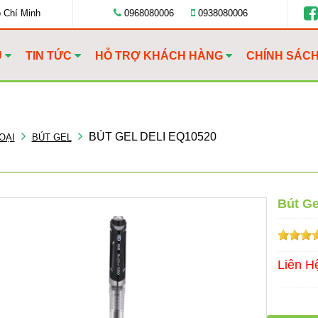
ồ Chí Minh
0968080006
0938080006
U
TIN TỨC
HỖ TRỢ KHÁCH HÀNG
CHÍNH SÁC
BÚT GEL DELI EQ10520
OẠI
BÚT GEL
Bút Ge
Liên H