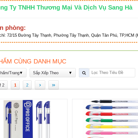
ng Ty TNHH Thương Mại Và Dịch Vụ Sang 
n phòng:
chỉ:
72/15 Đường Tây Thạnh, Phường Tây Thạnh, Quận Tân Phú, TP,HCM (K
HẨM CÙNG DANH MỤC
Phẩm/Trang
Sắp Xếp Theo
›
»
f 2
1
2