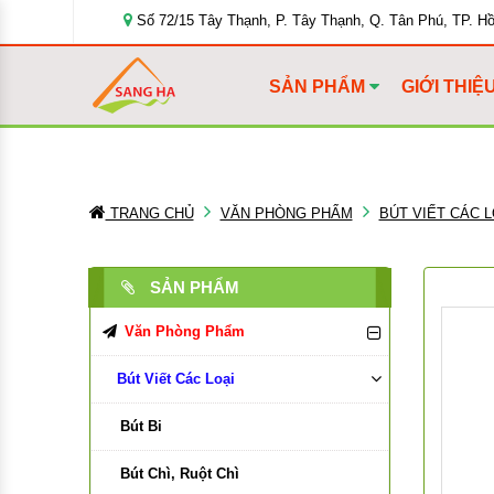
Số 72/15 Tây Thạnh, P. Tây Thạnh, Q. Tân Phú, TP. H
SẢN PHẨM
GIỚI THIỆ
TRANG CHỦ
VĂN PHÒNG PHẨM
BÚT VIẾT CÁC L
SẢN PHẨM
Văn Phòng Phẩm
Bút Viết Các Loại
Bút Bi
Bút Chì, Ruột Chì