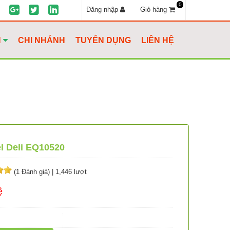
0
Đăng nhập
Giỏ hàng
H
CHI NHÁNH
TUYỂN DỤNG
LIÊN HỆ
l Deli EQ10520
(1 Đánh giá)
|
1,446 lượt
ệ