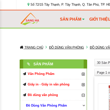
Số 72/15 Tây Thạnh, P. Tây Thạnh, Q. Tân Phú, TP. H
SẢN PHẨM
GIỚI THIỆ
TRANG CHỦ
ĐỒ DÙNG VĂN PHÒNG
ĐỒ DÙNG V
30 Sản 
SẢN PHẨM
Page 1 o
Văn Phòng Phẩm
Bút Viết Các Loại
Giấy in - Giấy in văn phòng
Bìa Đựng Hồ Sơ
Giấy In, Giấy Photocopy
Bút Bi
Đồ dùng văn phòng
Tập, Vở, Sổ
Giấy văn phòng
Đồ Dùng Văn Phòng Phẩm
Bút Chì, Ruột Chì
Bìa Màu
Giấy in Double A