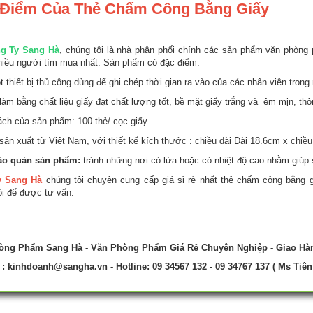
 Điểm Của Thẻ Chấm Công Bằng Giấy
g Ty Sang Hà
, chúng tôi là nhà phân phối chính các sản phẩm văn phòng
iều người tìm mua nhất. Sản phẩm có đặc điểm:
 thiết bị thủ công dùng để ghi chép thời gian ra vào của các nhân viên trong
àm bằng chất liệu giấy đạt chất lượng tốt, bề mặt giấy trắng và êm mịn, thôn
ách của sản phẩm: 100 thẻ/ cọc giấy
sản xuất từ Việt Nam, với thiết kế kích thước : chiều dài Dài 18.6cm x chiề
ảo quản sản phẩm:
tránh những nơi có lửa hoặc có nhiệt độ cao nhằm giúp
y Sang Hà
chúng tôi chuyên cung cấp giá sỉ rẻ nhất thẻ chấm công bằng g
ôi để được tư vấn.
òng Phẩm Sang Hà - Văn Phòng Phẩm Giá Rẻ Chuyên Nghiệp - Giao Hà
 :
kinhdoanh@sangha.vn
- Hotline: 09 34567 132 - 09 34767 137 ( Ms Tiên