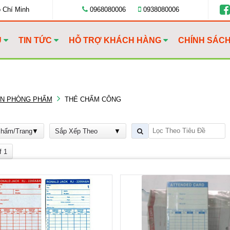
ồ Chí Minh
0968080006
0938080006
U
TIN TỨC
HỖ TRỢ KHÁCH HÀNG
CHÍNH SÁC
ĂN PHÒNG PHẨM
THẺ CHẤM CÔNG
Phẩm/Trang
Sắp Xếp Theo
f 1