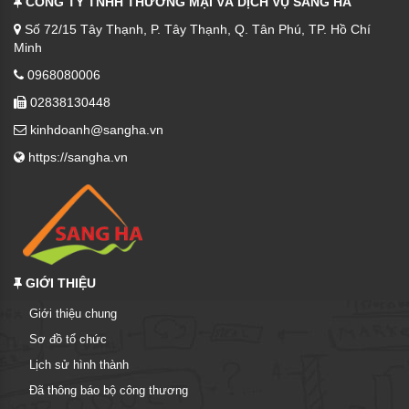
CÔNG TY TNHH THƯƠNG MẠI VÀ DỊCH VỤ SANG HÀ
Số 72/15 Tây Thạnh, P. Tây Thạnh, Q. Tân Phú, TP. Hồ Chí
Minh
0968080006
02838130448
kinhdoanh@sangha.vn
https://sangha.vn
GIỚI THIỆU
Giới thiệu chung
Sơ đồ tổ chức
Lịch sử hình thành
Đã thông báo bộ công thương