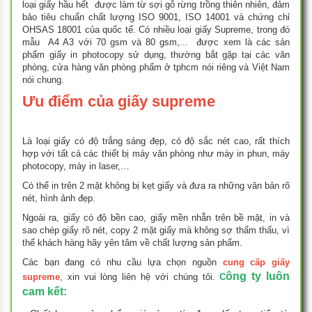
loại giấy hầu hết được làm từ sợi gỗ rừng trồng thiên nhiên, đảm
bảo tiêu chuẩn chất lượng ISO 9001, ISO 14001 và chứng chỉ
OHSAS 18001 của quốc tế. Có nhiều loại giấy Supreme, trong đó
mẫu A4 A3 với 70 gsm và 80 gsm,... được xem là các sản
phẩm giấy in photocopy sử dụng, thường bắt gặp tại các văn
phòng, cửa hàng văn phòng phẩm ở tphcm nói riêng và Việt Nam
nói chung.
Ưu điểm của giấy supreme
Là loại giấy có độ trắng sáng đẹp, có độ sắc nét cao, rất thích
hợp với tất cả các thiết bị máy văn phòng như máy in phun, máy
photocopy, máy in laser,…
Có thể in trên 2 mặt không bị kẹt giấy và đưa ra những văn bản rõ
nét, hình ảnh đẹp.
Ngoài ra, giấy có độ bền cao, giấy mền nhẵn trên bề mặt, in và
sao chép giấy rõ nét, copy 2 mặt giấy mà không sợ thẩm thấu, vì
thế khách hàng hãy yên tâm về chất lượng sản phẩm.
Các bạn đang có nhu cầu lựa chọn nguồn
cung cấp giấy
ông ty luôn
supreme
, xin vui lòng liên hệ với chúng tôi.
C
cam kết: