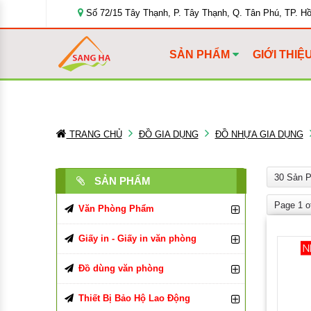
Số 72/15 Tây Thạnh, P. Tây Thạnh, Q. Tân Phú, TP. H
SẢN PHẨM
GIỚI THIỆ
TRANG CHỦ
ĐỒ GIA DỤNG
ĐỒ NHỰA GIA DỤNG
30 Sản 
SẢN PHẨM
Page 1 o
Văn Phòng Phẩm
Bút Viết Các Loại
Giấy in - Giấy in văn phòng
Bìa Đựng Hồ Sơ
Giấy In, Giấy Photocopy
Bút Bi
Đồ dùng văn phòng
Tập, Vở, Sổ
Giấy văn phòng
Đồ Dùng Văn Phòng Phẩm
Bút Chì, Ruột Chì
Bìa Màu
Giấy in Double A
Thiết Bị Bảo Hộ Lao Động