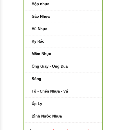
Bảng Di Động Trắng
Hộp nhựa
Bảng Di Động Hai Mặt Xanh
Gáo Nhựa
Phụ Kiện Bảng
Hũ Nhựa
Bảng Có Bánh Xe
Ky Rác
Bảng Di Động Xanh
Mâm Nhựa
Bảng Kính Từ
Ống Giấy - Ống Đũa
Vật Liệu Làm Bảng
Sóng
Keo Làm Bảng
Tô - Chén Nhựa - Vá
Vải Làm Bảng
Úp Ly
Gỗ Làm Bảng
Bình Nước Nhựa
Nhựa Làm Bảng
Lồng Bàn Nhựa