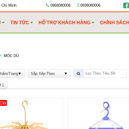
ồ Chí Minh
0968080006
0938080006
U
TIN TỨC
HỖ TRỢ KHÁCH HÀNG
CHÍNH SÁC
MÓC DÙ
Phẩm/Trang
Sắp Xếp Theo
f 1