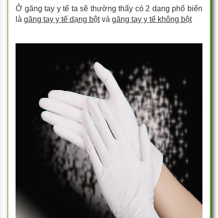
Ở găng tay y tế ta sẽ thường thấy có 2 dạng phổ biến
là
găng tay y tế dạng bột
và
găng tay y tế không bột