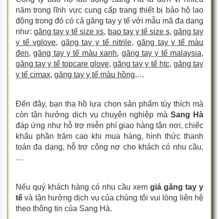
năm trong lĩnh vực cung cấp trang thiết bị bảo hộ lao
động trong đó có cả găng tay y tế với mẫu mã đa dạng
như:
găng tay y tế size xs
,
bao tay y tế size s
,
găng tay
y tế vglove
,
găng tay y tế nitrile
,
găng tay y tế màu
đen
,
găng tay y tế màu xanh
,
găng tay y tế malaysia
,
găng tay y tế topcare glove
,
găng tay y tế htc
,
găng tay
y tế cimax
, g
ăng tay y tế màu hồng
,…
Đến đây, bạn tha hồ lựa chọn sản phẩm tùy thích mà
còn tận hưởng dịch vụ chuyên nghiệp mà
Sang Hà
đáp ứng như hỗ trợ miễn phí giao hàng tận nơi, chiếc
khấu phần trăm cao khi mua hàng, hình thức thanh
toán đa dạng, hỗ trợ công nợ cho khách có nhu cầu,
…
Nếu quý khách hàng có nhu cầu xem
giá găng tay y
tế
và tận hưởng dịch vụ của chúng tôi vui lòng liên hệ
theo thông tin của Sang Hà.