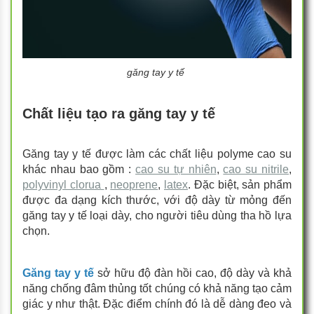
găng tay y tế
Chất liệu tạo ra găng tay y tế
Găng tay y tế được làm các chất liệu polyme cao su
khác nhau bao gồm :
cao su tự nhiên
,
cao su nitrile
,
polyvinyl clorua
,
neoprene
,
latex
. Đặc biệt, sản phẩm
được đa dạng kích thước, với độ dày từ mỏng đến
găng tay y tế loại dày, cho người tiêu dùng tha hồ lựa
chọn.
Găng tay y tế
sở hữu độ đàn hồi cao, độ dày và khả
năng chống đâm thủng tốt chúng có khả năng tạo cảm
giác y như thật. Đặc điểm chính đó là dễ dàng đeo và